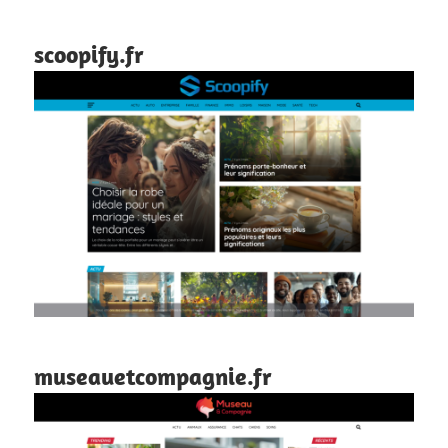
scoopify.fr
museauetcompagnie.fr